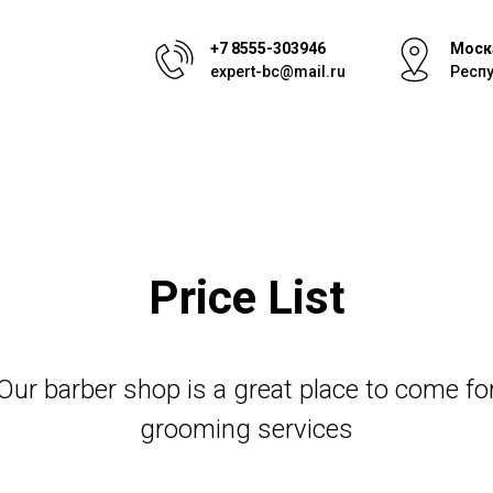
+7 8555-303946
Моск
expert-bc@mail.ru
Респу
Price List
Our barber shop is a great place to come fo
grooming services